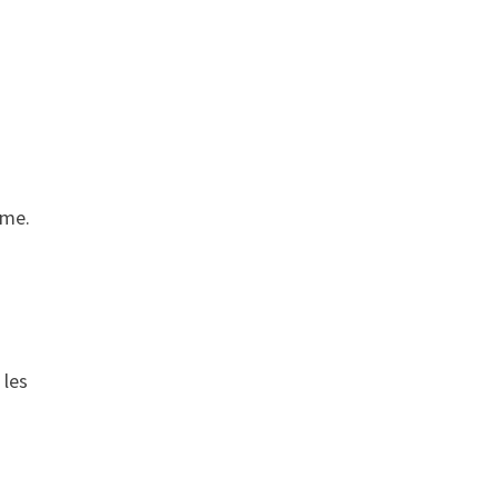
,
rme.
 les