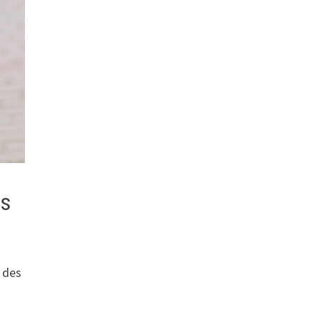
es
e des