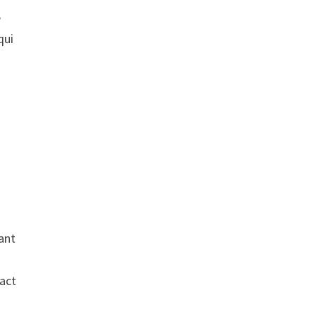
é
qui
ant
pact