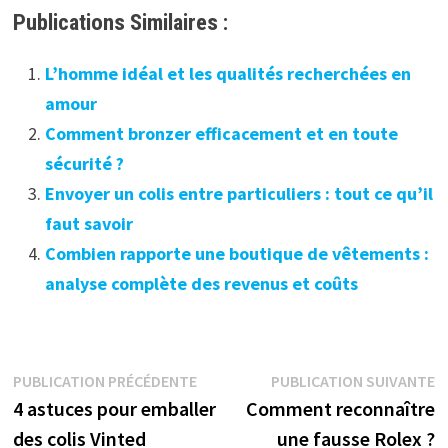
Publications Similaires :
L’homme idéal et les qualités recherchées en
amour
Comment bronzer efficacement et en toute
sécurité ?
Envoyer un colis entre particuliers : tout ce qu’il
faut savoir
Combien rapporte une boutique de vêtements :
analyse complète des revenus et coûts
Navigation
Publication
P
PUBLICATION PRÉCÉDENTE
PUBLICATION SUIVANTE
précédente :
s
4 astuces pour emballer
Comment reconnaître
de
des colis Vinted
une fausse Rolex ?