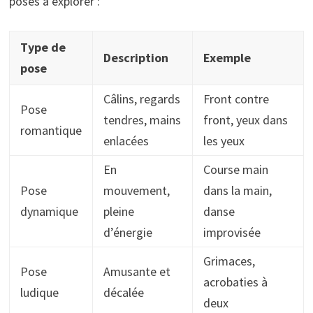
poses à explorer :
Type de
Description
Exemple
pose
Câlins, regards
Front contre
Pose
tendres, mains
front, yeux dans
romantique
enlacées
les yeux
En
Course main
Pose
mouvement,
dans la main,
dynamique
pleine
danse
d’énergie
improvisée
Grimaces,
Pose
Amusante et
acrobaties à
ludique
décalée
deux