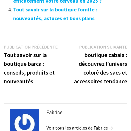
efficacement votre cerveau en 2025 ?
Tout savoir sur la boutique fornite :
nouveautés, astuces et bons plans
Navigation
Publication
P
PUBLICATION PRÉCÉDENTE
PUBLICATION SUIVANTE
précédente :
s
Tout savoir sur la
boutique cabaia :
de
boutique barca :
découvrez l’univers
l’article
conseils, produits et
coloré des sacs et
nouveautés
accessoires tendance
Fabrice
Voir tous les articles de Fabrice →