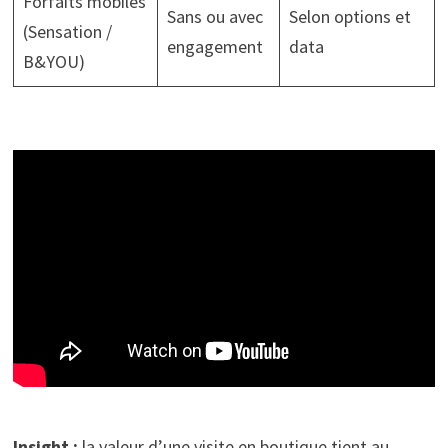
Forfaits mobiles
Sans ou avec
Selon options et
(Sensation /
engagement
data
B&YOU)
Insight :
la valeur d’une visite en boutique tient au