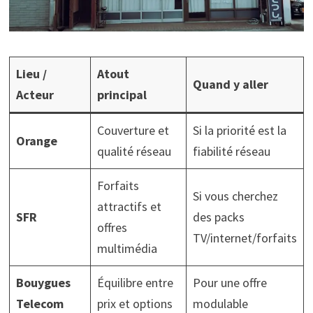
Lieu /
Atout
Quand y aller
Acteur
principal
Couverture et
Si la priorité est la
Orange
qualité réseau
fiabilité réseau
Forfaits
Si vous cherchez
attractifs et
SFR
des packs
offres
TV/internet/forfaits
multimédia
Bouygues
Équilibre entre
Pour une offre
Telecom
prix et options
modulable