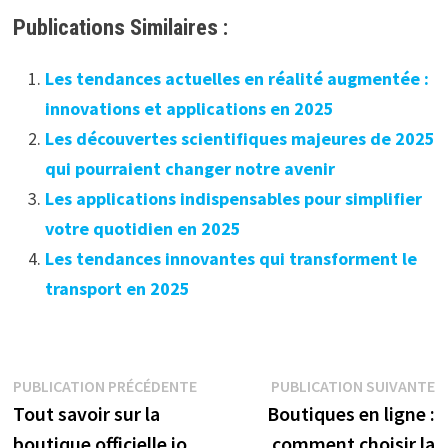
Publications Similaires :
Les tendances actuelles en réalité augmentée :
innovations et applications en 2025
Les découvertes scientifiques majeures de 2025
qui pourraient changer notre avenir
Les applications indispensables pour simplifier
votre quotidien en 2025
Les tendances innovantes qui transforment le
transport en 2025
Navigation
Publication
P
PUBLICATION PRÉCÉDENTE
PUBLICATION SUIVANTE
précédente :
s
Tout savoir sur la
Boutiques en ligne :
de
boutique officielle jo
comment choisir la