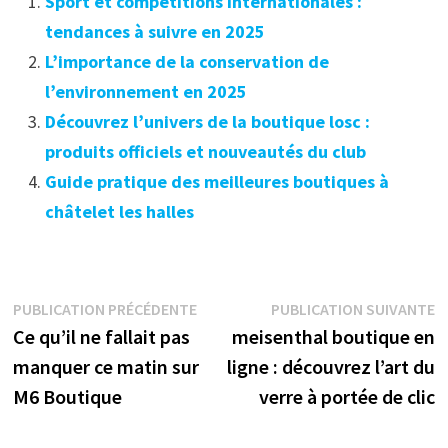
Sport et compétitions internationales :
tendances à suivre en 2025
L’importance de la conservation de
l’environnement en 2025
Découvrez l’univers de la boutique losc :
produits officiels et nouveautés du club
Guide pratique des meilleures boutiques à
châtelet les halles
Navigation
Publication
P
PUBLICATION PRÉCÉDENTE
PUBLICATION SUIVANTE
précédente :
s
Ce qu’il ne fallait pas
meisenthal boutique en
de
manquer ce matin sur
ligne : découvrez l’art du
l’article
M6 Boutique
verre à portée de clic