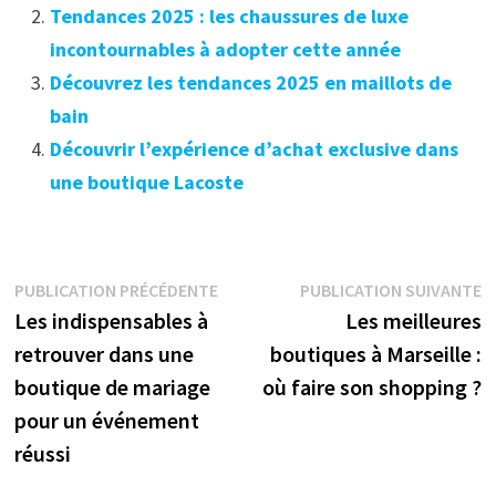
Tendances 2025 : les chaussures de luxe
incontournables à adopter cette année
Découvrez les tendances 2025 en maillots de
bain
Découvrir l’expérience d’achat exclusive dans
une boutique Lacoste
Navigation
Publication
P
PUBLICATION PRÉCÉDENTE
PUBLICATION SUIVANTE
précédente :
s
Les indispensables à
Les meilleures
de
retrouver dans une
boutiques à Marseille :
l’article
boutique de mariage
où faire son shopping ?
pour un événement
réussi