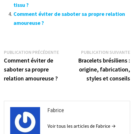
tissu ?
Comment éviter de saboter sa propre relation
amoureuse ?
Navigation
Publication
P
PUBLICATION PRÉCÉDENTE
PUBLICATION SUIVANTE
précédente :
s
Comment éviter de
Bracelets brésiliens :
de
saboter sa propre
origine, fabrication,
l’article
relation amoureuse ?
styles et conseils
Fabrice
Voir tous les articles de Fabrice →