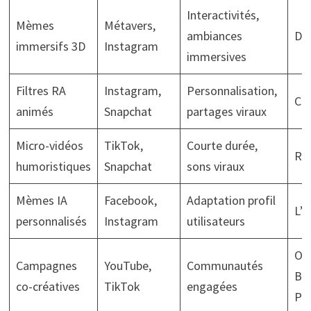
Interactivités,
Mèmes
Métavers,
ambiances
Dio
immersifs 3D
Instagram
immersives
Filtres RA
Instagram,
Personnalisation,
Ch
animés
Snapchat
partages viraux
Micro-vidéos
TikTok,
Courte durée,
Re
humoristiques
Snapchat
sons viraux
Mèmes IA
Facebook,
Adaptation profil
L’O
personnalisés
Instagram
utilisateurs
Or
Campagnes
YouTube,
Communautés
BN
co-créatives
TikTok
engagées
Par