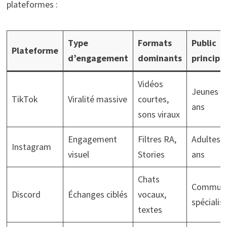
plateformes :
Type
Formats
Public
Plateforme
d’engagement
dominants
principa
Vidéos
Jeunes 1
TikTok
Viralité massive
courtes,
ans
sons viraux
Engagement
Filtres RA,
Adultes 
Instagram
visuel
Stories
ans
Chats
Communa
Discord
Échanges ciblés
vocaux,
spécialis
textes