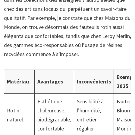
chez des artisans locaux qui perpétuent un savoir-faire
qualitatif. Par exemple, je constate que chez Maisons du
Monde, on trouve désormais des fauteuils rotin aussi
élégants que confortables, tandis que chez Leroy Merlin,
des gammes éco-responsables où l’usage de résines
recyclées commence à s’imposer.
Exempl
Matériau
Avantages
Inconvénients
2025
Esthétique
Sensibilité à
Fauteuil
Rotin
chaleureuse,
l’humidité,
Blooming
naturel
biodégradable,
entretien
Maisons
confortable
régulier
Monde