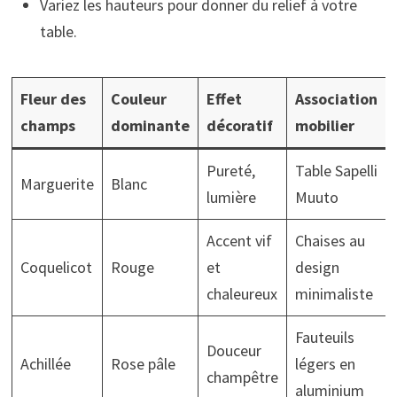
Variez les hauteurs pour donner du relief à votre
table.
Fleur des
Couleur
Effet
Association
champs
dominante
décoratif
mobilier
Pureté,
Table Sapelli
Marguerite
Blanc
lumière
Muuto
Accent vif
Chaises au
Coquelicot
Rouge
et
design
chaleureux
minimaliste
Fauteuils
Douceur
Achillée
Rose pâle
légers en
champêtre
aluminium