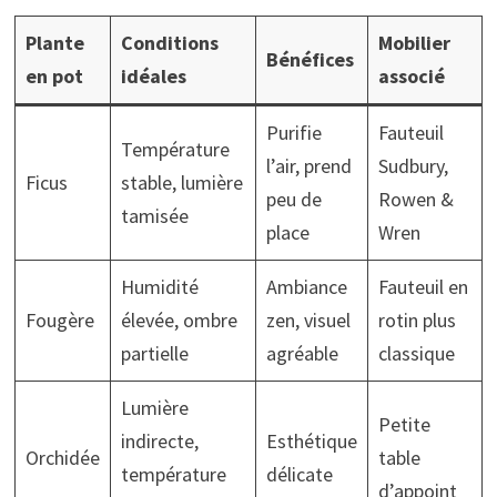
Plante
Conditions
Mobilier
Bénéfices
en pot
idéales
associé
Purifie
Fauteuil
Température
l’air, prend
Sudbury,
Ficus
stable, lumière
peu de
Rowen &
tamisée
place
Wren
Humidité
Ambiance
Fauteuil en
Fougère
élevée, ombre
zen, visuel
rotin plus
partielle
agréable
classique
Lumière
Petite
indirecte,
Esthétique
Orchidée
table
température
délicate
d’appoint