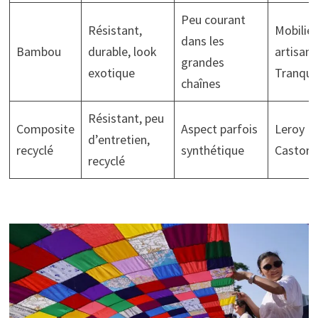
Peu courant
Résistant,
Mobilier
dans les
Bambou
durable, look
artisana
grandes
exotique
Tranquil
chaînes
Résistant, peu
Composite
Aspect parfois
Leroy Me
d’entretien,
recyclé
synthétique
Castor
recyclé