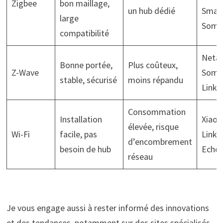
Zigbee
bon maillage,
un hub dédié
Smart
large
Somf
compatibilité
Neta
Bonne portée,
Plus coûteux,
Z-Wave
Somfy
stable, sécurisé
moins répandu
Link
Consommation
Installation
Xiaom
élevée, risque
Wi-Fi
facile, pas
Link,
d’encombrement
besoin de hub
Echo
réseau
Je vous engage aussi à rester informé des innovations
et des tendances, notamment sur des sites spécialisés