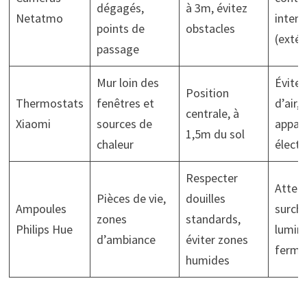
dégagés,
à 3m, évitez
Netatmo
intem
points de
obstacles
(extér
passage
Mur loin des
Évitez
Position
Thermostats
fenêtres et
d’air, 
centrale, à
Xiaomi
sources de
appare
1,5m du sol
chaleur
élect
Respecter
Attent
Pièces de vie,
douilles
Ampoules
surcha
zones
standards,
Philips Hue
lumina
d’ambiance
éviter zones
fermé
humides