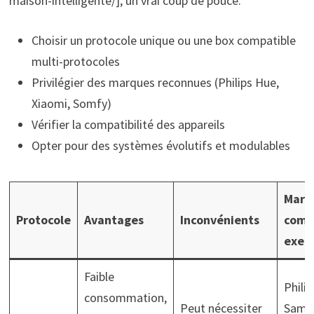
maison-intelligente/], un vrai coup de pouce.
Choisir un protocole unique ou une box compatible
multi-protocoles
Privilégier des marques reconnues (Philips Hue,
Xiaomi, Somfy)
Vérifier la compatibilité des appareils
Opter pour des systèmes évolutifs et modulables
Marq
Protocole
Avantages
Inconvénients
comp
exem
Faible
Phili
consommation,
Peut nécessiter
Sams