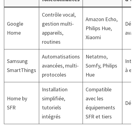
Contrôle vocal,
Amazon Echo,
Google
gestion multi-
Débu
Philips Hue,
Home
appareils,
ava
Xiaomi
routines
Automatisations
Netatmo,
Samsung
Inte
avancées, multi-
Somfy, Philips
SmartThings
à ex
protocoles
Hue
Installation
Compatible
Home by
simplifiée,
avec les
Déb
SFR
tutoriels
équipements
intégrés
SFR et tiers