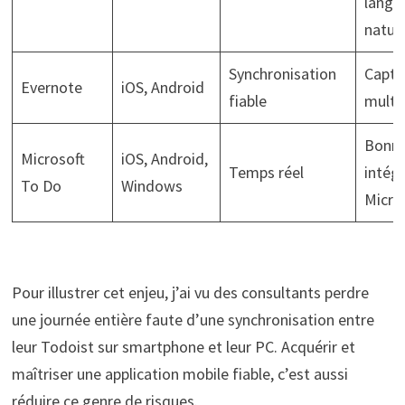
langa
natur
Synchronisation
Captu
Evernote
iOS, Android
fiable
multi
Bonn
Microsoft
iOS, Android,
Temps réel
intég
To Do
Windows
Micro
Pour illustrer cet enjeu, j’ai vu des consultants perdre
une journée entière faute d’une synchronisation entre
leur Todoist sur smartphone et leur PC. Acquérir et
maîtriser une application mobile fiable, c’est aussi
réduire ce genre de risques.