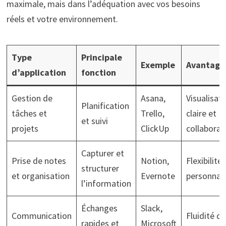
maximale, mais dans l’adéquation avec vos besoins
réels et votre environnement.
Type
Principale
Exemple
Avantage 
d’application
fonction
Gestion de
Asana,
Visualisat
Planification
tâches et
Trello,
claire et
et suivi
projets
ClickUp
collaborat
Capturer et
Prise de notes
Notion,
Flexibilité 
structurer
et organisation
Evernote
personnali
l’information
Échanges
Slack,
Communication
Fluidité de
rapides et
Microsoft