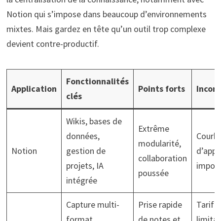
Notion qui s’impose dans beaucoup d’environnements
mixtes. Mais gardez en tête qu’un outil trop complexe
devient contre-productif.
Fonctionnalités
Application
Points forts
Incon
clés
Wikis, bases de
Extrême
données,
Courb
modularité,
Notion
gestion de
d’appr
collaboration
projets, IA
impor
poussée
intégrée
Capture multi-
Prise rapide
Tarific
format,
de notes et
limita