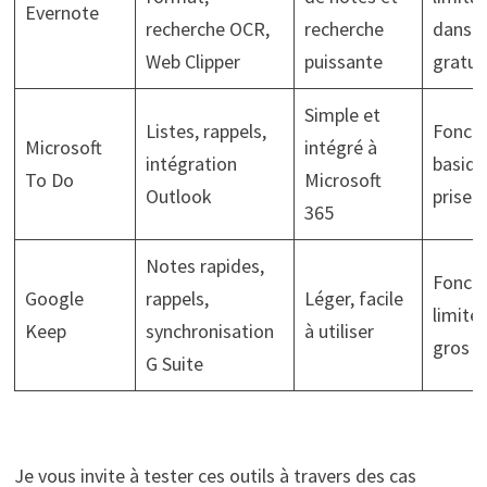
Evernote
recherche OCR,
recherche
dans l
Web Clipper
puissante
gratui
Simple et
Listes, rappels,
Foncti
Microsoft
intégré à
intégration
basiqu
To Do
Microsoft
Outlook
prise 
365
Notes rapides,
Foncti
Google
rappels,
Léger, facile
limité
Keep
synchronisation
à utiliser
gros p
G Suite
Je vous invite à tester ces outils à travers des cas