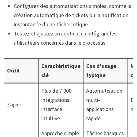
Configurez des automatisations simples, comme la
création automatique de tickets ou la notification
instantanée d’une tâche critique.
Testez et ajustez en continu, en intégrant les
utilisateurs concernés dans le processus.
Caractéristique
Cas d’usage
Ni
Outil
clé
typique
co
Plus de 7 000
Automatisation
intégrations,
multi-
Fac
Zapier
interface
applications
mo
intuitive
rapide
Approche simple
Tâches basiques