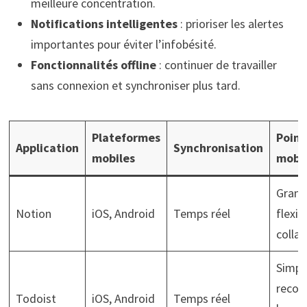
meilleure concentration.
Notifications intelligentes
: prioriser les alertes
importantes pour éviter l’infobésité.
Fonctionnalités offline
: continuer de travailler
sans connexion et synchroniser plus tard.
Plateformes
Point
Application
Synchronisation
mobiles
mobil
Grand
Notion
iOS, Android
Temps réel
flexibi
colla
Simpli
recon
Todoist
iOS, Android
Temps réel