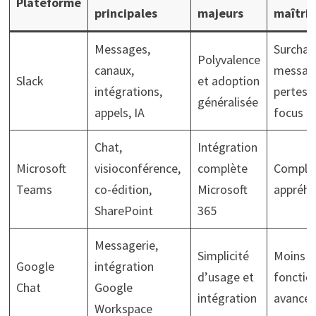
Plateforme
principales
majeurs
maîtris
Messages,
Surchar
Polyvalence
canaux,
messag
Slack
et adoption
intégrations,
pertes 
généralisée
appels, IA
focus
Chat,
Intégration
Microsoft
visioconférence,
complète
Complex
Teams
co-édition,
Microsoft
appréhe
SharePoint
365
Messagerie,
Simplicité
Moins r
Google
intégration
d’usage et
fonctio
Chat
Google
intégration
avancé
Workspace