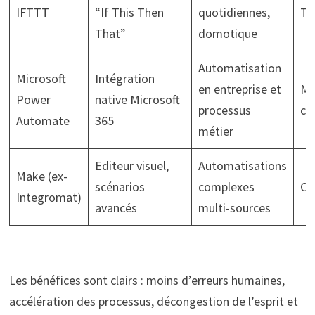
IFTTT
“If This Then
quotidiennes,
Tr
That”
domotique
Automatisation
Microsoft
Intégration
en entreprise et
Mo
Power
native Microsoft
processus
co
Automate
365
métier
Editeur visuel,
Automatisations
Make (ex-
scénarios
complexes
Co
Integromat)
avancés
multi-sources
Les bénéfices sont clairs : moins d’erreurs humaines,
accélération des processus, décongestion de l’esprit et