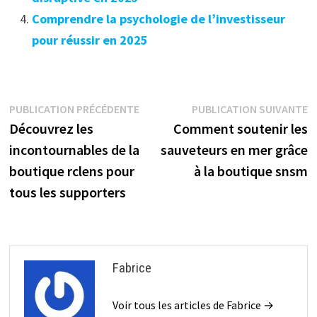
Comprendre la psychologie de l’investisseur
pour réussir en 2025
Navigation
Publication
P
PUBLICATION PRÉCÉDENTE
PUBLICATION SUIVANTE
précédente :
s
Découvrez les
Comment soutenir les
de
incontournables de la
sauveteurs en mer grâce
l’article
boutique rclens pour
à la boutique snsm
tous les supporters
Fabrice
Voir tous les articles de Fabrice →