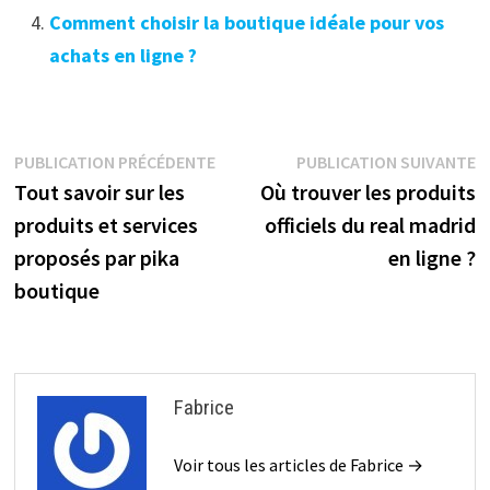
Comment choisir la boutique idéale pour vos
achats en ligne ?
Navigation
Publication
P
PUBLICATION PRÉCÉDENTE
PUBLICATION SUIVANTE
précédente :
s
Tout savoir sur les
Où trouver les produits
de
produits et services
officiels du real madrid
l’article
proposés par pika
en ligne ?
boutique
Fabrice
Voir tous les articles de Fabrice →