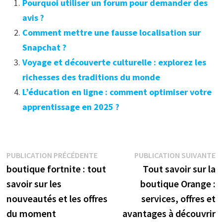
Pourquoi utiliser un forum pour demander des
avis ?
Comment mettre une fausse localisation sur
Snapchat ?
Voyage et découverte culturelle : explorez les
richesses des traditions du monde
L’éducation en ligne : comment optimiser votre
apprentissage en 2025 ?
Navigation
Publication
P
PUBLICATION PRÉCÉDENTE
PUBLICATION SUIVANTE
précédente :
s
boutique fortnite : tout
Tout savoir sur la
de
savoir sur les
boutique Orange :
l’article
nouveautés et les offres
services, offres et
du moment
avantages à découvrir