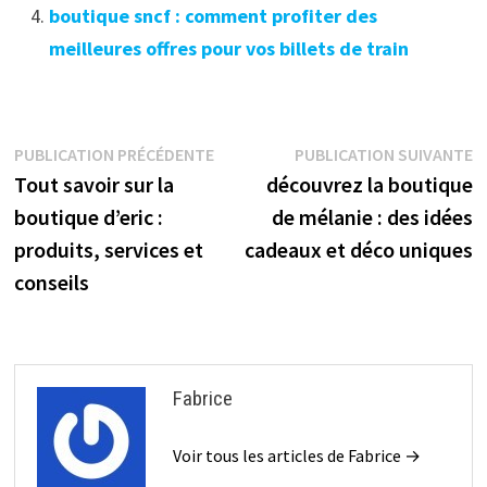
boutique sncf : comment profiter des
meilleures offres pour vos billets de train
Navigation
Publication
P
PUBLICATION PRÉCÉDENTE
PUBLICATION SUIVANTE
précédente :
s
Tout savoir sur la
découvrez la boutique
de
boutique d’eric :
de mélanie : des idées
l’article
produits, services et
cadeaux et déco uniques
conseils
Fabrice
Voir tous les articles de Fabrice →