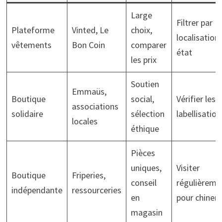
Large
Filtrer par
Plateforme
Vinted, Le
choix,
localisation 
vêtements
Bon Coin
comparer
état
les prix
Soutien
Emmaüs,
Boutique
social,
Vérifier les
associations
solidaire
sélection
labellisation
locales
éthique
Pièces
uniques,
Visiter
Boutique
Friperies,
conseil
régulièreme
indépendante
ressourceries
en
pour chiner
magasin