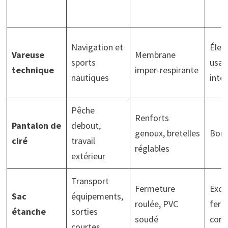
Navigation et
Élev
Vareuse
Membrane
sports
usag
technique
imper-respirante
nautiques
inten
Pêche
Renforts
Pantalon de
debout,
genoux, bretelles
Bon
ciré
travail
réglables
extérieur
Transport
Fermeture
Excel
Sac
équipements,
roulée, PVC
fer
étanche
sorties
soudé
corr
courtes