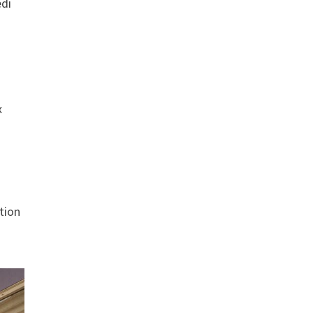
edi
x
tion