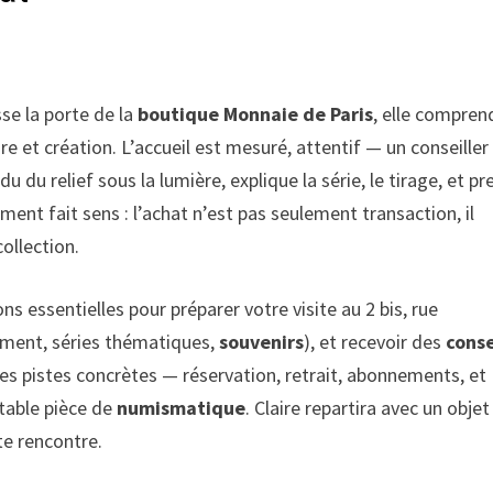
sse la porte de la
boutique Monnaie de Paris
, elle compren
e et création. L’accueil est mesuré, attentif — un conseiller 
du relief sous la lumière, explique la série, le tirage, et pr
ent fait sens : l’achat n’est pas seulement transaction, il
collection.
s essentielles pour préparer votre visite au 2 bis, rue
ement, séries thématiques,
souvenirs
), et recevoir des
conse
s pistes concrètes — réservation, retrait, abonnements, et
table pièce de
numismatique
. Claire repartira avec un objet
te rencontre.