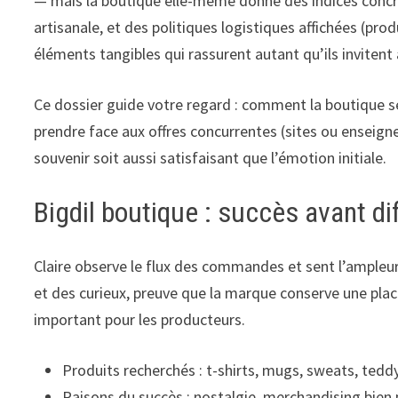
— mais la boutique elle-même donne des indices concr
artisanale, et des politiques logistiques affichées (pro
éléments tangibles qui rassurent autant qu’ils invitent à
Ce dossier guide votre regard : comment la boutique se 
prendre face aux offres concurrentes (sites ou enseign
souvenir soit aussi satisfaisant que l’émotion initiale.
Bigdil boutique : succès avant d
Claire observe le flux des commandes et sent l’ampleur
et des curieux, preuve que la marque conserve une place
important pour les producteurs.
Produits recherchés : t-shirts, mugs, sweats, teddy
Raisons du succès : nostalgie, merchandising bien