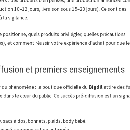
ets : des produits bien pensés, une production annoncée c
duction 10–12 jours, livraison sous 15–20 jours). Ce sont des
 la vigilance.
positionne, quels produits privilégier, quelles précautions
es), et comment réussir votre expérience d’achat pour que le
iffusion et premiers enseignements
 du phénomène : la boutique officielle du
Bigdil
attire des f
 dans le cœur du public. Ce succès pré-diffusion est un signa
, sacs à dos, bonnets, plaids, body bébé.
 pensé, communication anticipée.