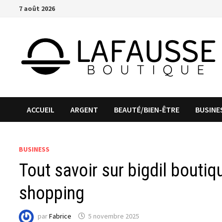
Passer
7 août 2026
au
contenu
ACCUEIL
ARGENT
BEAUTÉ/BIEN-ÊTRE
BUSINE
BUSINESS
Tout savoir sur bigdil boutiqu
shopping
par
Fabrice
5 novembre 2025