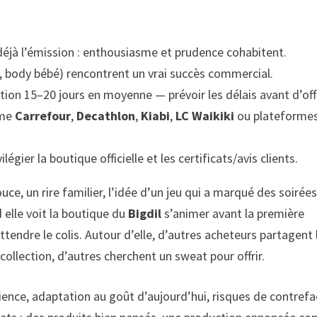
 déjà l’émission : enthousiasme et prudence cohabitent.
s, body bébé) rencontrent un vrai succès commercial.
ption 15–20 jours en moyenne — prévoir les délais avant d’offr
mme
Carrefour
,
Decathlon
,
Kiabi
,
LC Waikiki
ou plateforme
ilégier la boutique officielle et les certificats/avis clients.
ce, un rire familier, l’idée d’un jeu qui a marqué des soirées
 elle voit la boutique du
Bigdil
s’animer avant la première
 attendre le colis. Autour d’elle, d’autres acheteurs partagent 
llection, d’autres cherchent un sweat pour offrir.
ence, adaptation au goût d’aujourd’hui, risques de contref