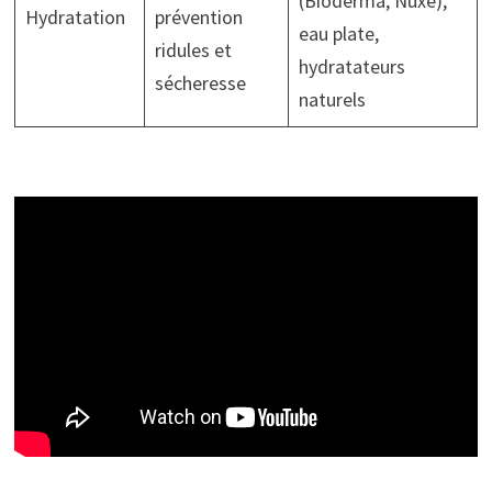
(Bioderma, Nuxe),
Hydratation
prévention
eau plate,
ridules et
hydratateurs
sécheresse
naturels