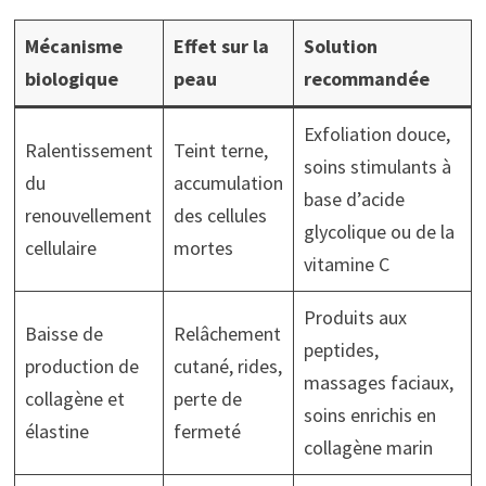
Mécanisme
Effet sur la
Solution
biologique
peau
recommandée
Exfoliation douce,
Ralentissement
Teint terne,
soins stimulants à
du
accumulation
base d’acide
renouvellement
des cellules
glycolique ou de la
cellulaire
mortes
vitamine C
Produits aux
Baisse de
Relâchement
peptides,
production de
cutané, rides,
massages faciaux,
collagène et
perte de
soins enrichis en
élastine
fermeté
collagène marin