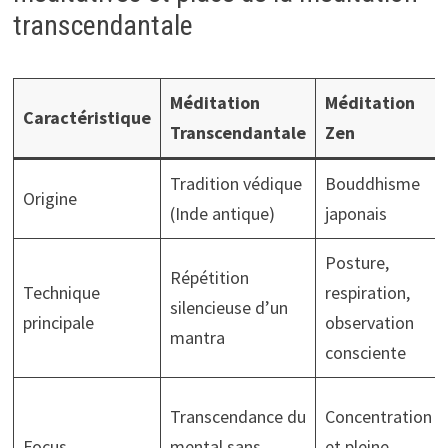
transcendantale
Méditation
Méditation
Caractéristique
Transcendantale
Zen
Tradition védique
Bouddhisme
Origine
(Inde antique)
japonais
Posture,
Répétition
Technique
respiration,
silencieuse d’un
principale
observation
mantra
consciente
Transcendance du
Concentration
Focus
mental sans
et pleine