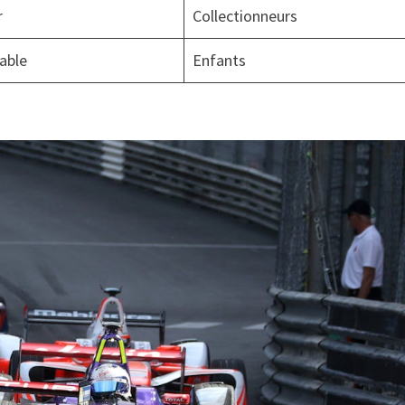
r
Collectionneurs
able
Enfants