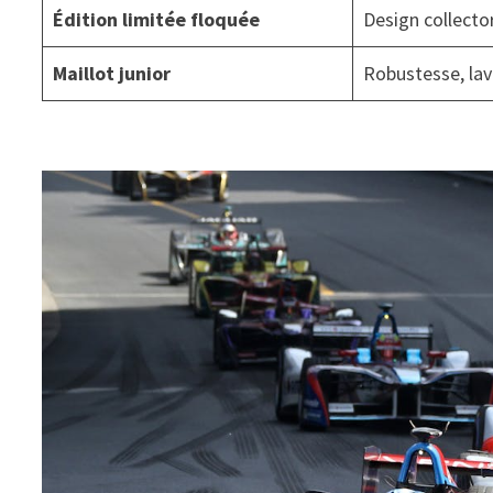
Édition limitée floquée
Design collecto
Maillot junior
Robustesse, lav