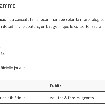
 gamme
récision du conseil : taille recommandée selon la morphologie,
un détail — une couture, un badge — que le conseiller saura
.
tée.
ficielle joueur.
Public
oupe athlétique
Adultes & fans exigeants