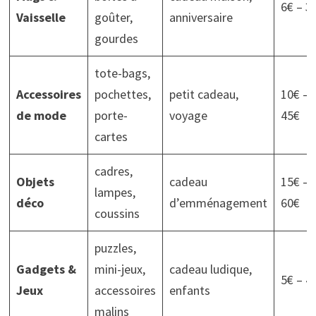
6€ – 3
Vaisselle
goûter,
anniversaire
gourdes
tote-bags,
Accessoires
pochettes,
petit cadeau,
10€ –
de mode
porte-
voyage
45€
cartes
cadres,
Objets
cadeau
15€ –
lampes,
déco
d’emménagement
60€
coussins
puzzles,
Gadgets &
mini-jeux,
cadeau ludique,
5€ – 4
Jeux
accessoires
enfants
malins