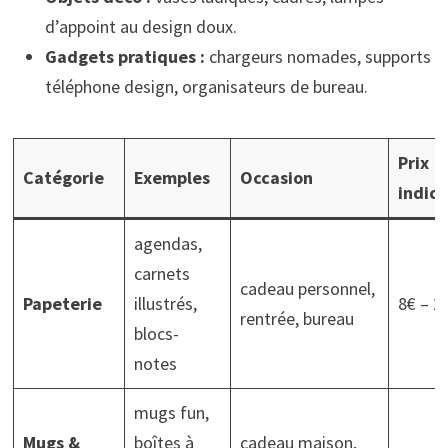
d’appoint au design doux.
Gadgets pratiques :
chargeurs nomades, supports
téléphone design, organisateurs de bureau.
Prix
Catégorie
Exemples
Occasion
indica
agendas,
carnets
cadeau personnel,
Papeterie
illustrés,
8€ – 2
rentrée, bureau
blocs-
notes
mugs fun,
Mugs &
boîtes à
cadeau maison,