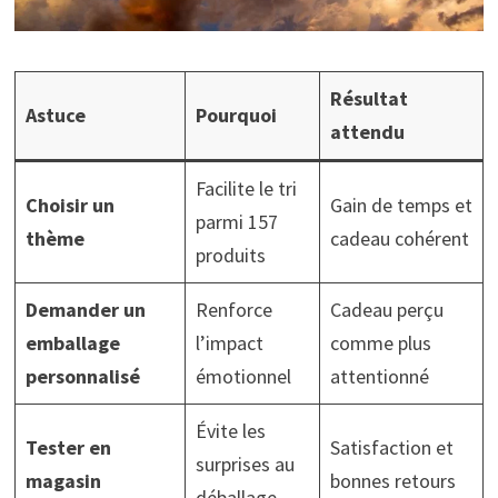
Résultat
Astuce
Pourquoi
attendu
Facilite le tri
Choisir un
Gain de temps et
parmi 157
thème
cadeau cohérent
produits
Demander un
Renforce
Cadeau perçu
emballage
l’impact
comme plus
personnalisé
émotionnel
attentionné
Évite les
Tester en
Satisfaction et
surprises au
magasin
bonnes retours
déballage