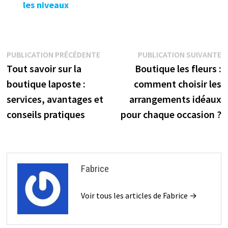
les niveaux
Navigation
Publication
P
PUBLICATION PRÉCÉDENTE
PUBLICATION SUIVANTE
précédente :
s
Tout savoir sur la
Boutique les fleurs :
de
boutique laposte :
comment choisir les
l’article
services, avantages et
arrangements idéaux
conseils pratiques
pour chaque occasion ?
Fabrice
Voir tous les articles de Fabrice →