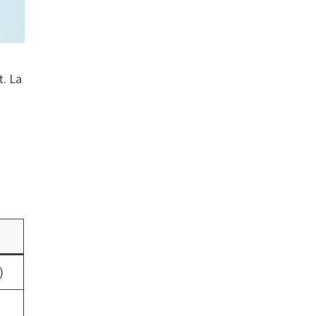
t. La
)